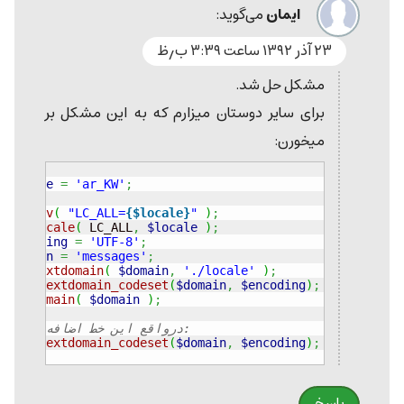
ایمان
می‌گوید:
۲۳ آذر ۱۳۹۲ ساعت ۳:۳۹ ب٫ظ
مشکل حل شد.
برای سایر دوستان میزارم که به این مشکل بر
میخورن:
<?php
$locale
=
'ar_KW'
;
@
putenv
(
"LC_ALL=
{$locale}
"
)
;
@
setlocale
(
 LC_ALL
,
$locale
)
;
$encoding
=
'UTF-8'
;
$domain
=
'messages'
;
bindtextdomain
(
$domain
,
'./locale'
)
;
bind_textdomain_codeset
(
$domain
,
$encoding
)
;
textdomain
(
$domain
)
;
//درواقع این خط اضافه شده:
bind_textdomain_codeset
(
$domain
,
$encoding
)
;
?>
پاسخ