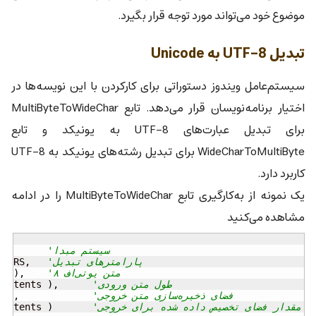
موضوع خود می‌تواند مورد توجه قرار بگیرد.
تبدیل UTF-8 به Unicode
سیستم‌عامل ویندوز دستوراتی برای کارکردن با این نویسه‌ها در
اختیار برنامه‌نویسان قرار می‌دهد. تابع MultiByteToWideChar
برای تبدیل عبارت‌های UTF-8 به یونیکد و تابع
WideCharToMultiByte برای تبدیل رشته‌های یونیکد به UTF-8
کاربرد دارد.
یک نمونه از به‌کارگیری تابع MultiByteToWideChar را در ادامه
مشاهده می‌کنید
'سیستم مبدا
TF8,		
'پارامترهای تبدیل
	MB_ERR_INVALID_CHARS,	
'متن یو‌تی‌اف ۸
,	
)
0
(
s
'طول متن ورودی
,	
)
Contents 
'فضای ذخیره‌سازی متن خروجی
	@strFaFileContents,		
'مقدار فضای تخصیص داده شده برای خروجی
)
Contents 