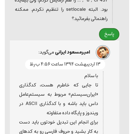
8","CP437" , ... را هم آزمایش کردم، ولی بیفایده
بود. البته setlocale را تنظیم نکردم. ممکنه
راهنمائی بفرمائید؟
پاسخ
امیرمسعود ایرانی
می‌گوید:
۱۳ اردیبهشت ۱۳۹۴ ساعت ۴:۵۶ ب٫ظ
با سلام
تا جایی که خاطرم هست، کدگذاری
«ایران‌سیستم» مربوط به سیستم‌عامل
داس باید باشه و با کدگذاری ASCII در
ویندوز و پایگاه داده متفاوته
برای انجام این تبدیل خودتون باید دست
به کار بشید و حروف فارسی رو به کدهای