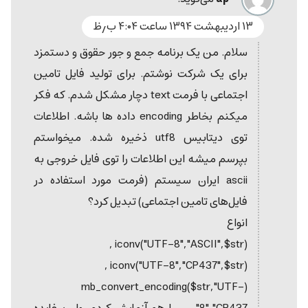
۱۳ اردیبهشت ۱۳۹۴ ساعت ۴:۰۴ ب٫ظ
سلام. من یک برنامه جمع و جور حقوق و دستمزد
برای یک شرکت نوشتم. برای تولید فایل تامین
اجتماعی با فرمت text دچار مشکل شدم. که فکر
میکنم بخاطر encoding داده ها باشه. اطلاعات
توی دیتابیس utf8 ذخیره شده. میخواستم
بپرسم میشه این اطلاعات را توی فایل خروجی به
ascii ایران سیستم (فرمت مورد استفاده در
فایل‌های تامین اجتماعی) تبدیل کرد؟
انواع
(iconv("UTF-8","ASCII",$str ,
(iconv("UTF-8","CP437",$str ,
(mb_convert_encoding($str,"UTF-