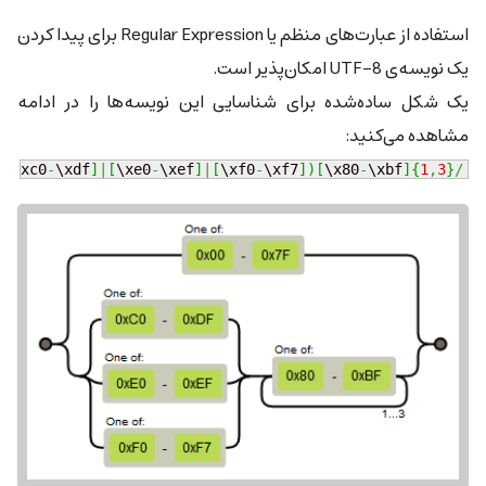
استفاده از عبارت‌های منظم یا Regular Expression برای پیدا کردن
یک نویسه‌ی UTF-8 امکان‌پذیر است.
یک شکل ساده‌شده برای شناسایی این نویسه‌ها را در ادامه
مشاهده می‌کنید:
:
[
\xc0
-
\xdf
]
|
[
\xe0
-
\xef
]
|
[
\xf0
-
\xf7
]
)
[
\x80
-
\xbf
]
{
1
,
3
}
/