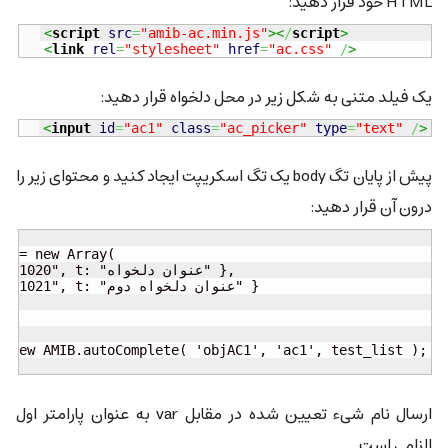
HTML خود قرار دهید:
<
script
src
=
"amib-ac.min.js"
><
/
script
>
<
link
rel
=
"stylesheet"
href
=
"ac.css"
/
>
یک فیلد متنی به شکل زیر در محل دلخواه قرار دهید:
<
input
id
=
"ac1"
class
=
"ac_picker"
type
=
"text"
/
>
پیش از پایان تگ body یک تگ اسکریپت ایجاد کنید و محتوای زیر را
درون آن قرار دهید:
ارسال نام شیء تعیین شده در مقابل var به عنوان پارامتر اول
الزامی است