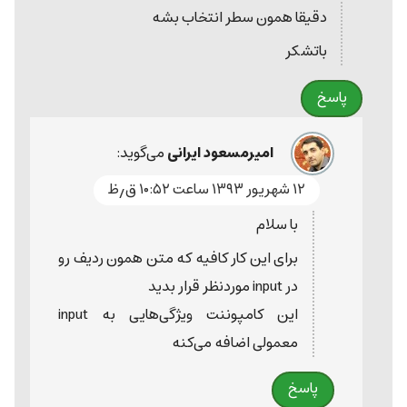
دقیقا همون سطر انتخاب بشه
باتشکر
پاسخ
امیرمسعود ایرانی
می‌گوید:
۱۲ شهریور ۱۳۹۳ ساعت ۱۰:۵۲ ق٫ظ
با سلام
برای این کار کافیه که متن همون ردیف رو
در input موردنظر قرار بدید
این کامپوننت ویژگی‌هایی به input
معمولی اضافه می‌کنه
پاسخ