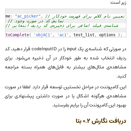
زیر است:
// تعیین نام کلاس برای فهرست خودکار
,
"ac_picker"
:
sName
// نمایش کد در صورت وجود
,
ue
// شناسه‌ی فیلد اضافی برای ذخیره‌ی کد ردیف انتخابی
''
.
autoComplete
(
'objAC1'
,
'ac1'
,
 test_list
,
 options 
)
;
در صورتی که شناسه‌ی یک input را در codeInputID قرار دهید، کد
ردیف انتخاب شده به طور خودکار در آن ذخیره می‌شود. برای
مشاهده‌ی مثال‌های بیشتر به فایل‌های همراه بسته مراجعه
کنید.
این کامپوننت در مراحل نخستین توسعه قرار دارد. لطفا در صورت
مشاهده‌ی هرگونه اشکال یا در صورت داشتن پیشنهادی برای
بهبود این کامپوننت آن را برایم بفرستید.
دریافت نگارش ۰.۲ بتا