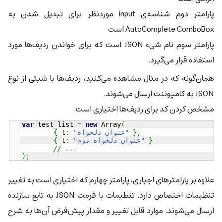
پارامتر دوم شناسه‌ی input موردنظر برای تبدیل شدن به
AutoComplete ComboBox است
پارامتر سوم نام شیء JSON است که برای خواندن ردیف‌ها مورد
استفاده قرار می‌گیرد.
همان‌گونه که در مثال مشاهده می‌کنید، ردیف‌ها با شیئی از نوع
JSON به کامپوننت ارسال می‌شوند.
مشخص کردن کد برای ردیف‌ها اختیاری است:
var
 test_list 
=
new
Array
(
,
}
"عنوان دلخواه"
:
 t
{
}
"عنوان دلخواه دوم"
:
 t
{
// ...
)
;
علاوه بر پارامترهای اجباری، پارامتر چهارم که اختیاری است به تغییر
تنظیمات اختصاص دارد. تنظیمات با فرمت JSON به تابع سازنده
ارسال می‌شوند. موارد قابل تغییر و مقدار پیش‌فرض آن‌ها به شرح