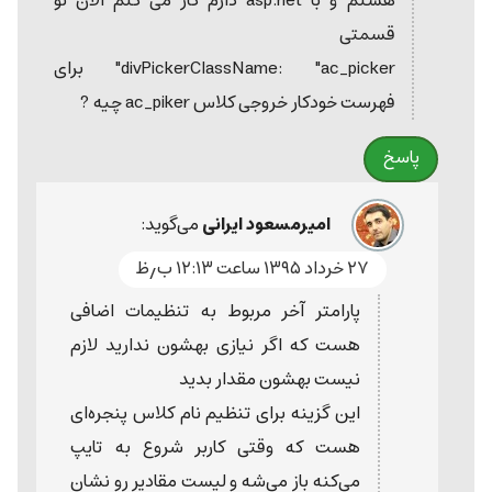
هستم و با asp.net دارم کار می کنم الان تو
قسمتی
divPickerClassName: "ac_picker" برای
فهرست خودکار خروجی کلاس ac_piker چیه ?
پاسخ
امیرمسعود ایرانی
می‌گوید:
۲۷ خرداد ۱۳۹۵ ساعت ۱۲:۱۳ ب٫ظ
پارامتر آخر مربوط به تنظیمات اضافی
هست که اگر نیازی بهشون ندارید لازم
نیست بهشون مقدار بدید
این گزینه برای تنظیم نام کلاس پنجره‌ای
هست که وقتی کاربر شروع به تایپ
می‌کنه باز می‌شه و لیست مقادیر رو نشان