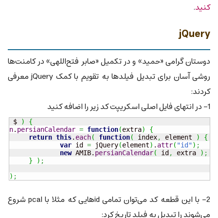
کنید
.
jQuery
دوستان گرامی «حمید» و در تکمیل «صابر فتح‌اللهی» در کامنت‌ها
روشی آسان برای تبدیل فیلدها به تقویم با کمک jQuery معرفی
کردند:
1- در انتهای فایل اصلی اسکریپت کد زیر را اضافه کنید
on
(
 $ 
)
{
	$.
fn
.
persianCalendar
=
function
(
extra
)
{
return
this
.
each
(
function
(
 index
,
 element 
)
{
var
 id 
=
 jQuery
(
element
)
.
attr
(
"id"
)
;
new
 AMIB.
persianCalendar
(
 id
,
 extra 
)
;
}
)
;
}
;
ry 
)
;
2- با این قطعه کد می‌توان تمامی id‌هایی که مثلا با pcal شروع
می‌شوند را تبدیل به فیلد تاریخ کرد: