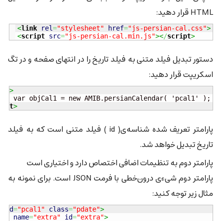
HTML قرار دهید:
<
link
rel
=
"stylesheet"
href
=
"js-persian-cal.css"
>
<
script
src
=
"js-persian-cal.min.js"
><
/
script
>
دستور تبدیل فیلد متنی به فیلد تاریخ را در انتهای صفحه و در تگ
اسکریپت قرار دهید:
ipt
>
ript
>
پارامتر تعریف شده شناسه‌ی( id ) فیلد متنی است که به فیلد
تاریخ تبدیل خواهد شد.
پارامتر دوم به تنظیمات اضافی اختصاص دارد و اختیاری است
پارامتر دوم شیءی درون‌خطی با فرمت JSON است. برای نمونه به
مثال زیر توجه کنید:
"
id
=
"pcal1"
class
=
"pdate"
>
en"
name
=
"extra"
id
=
"extra"
>