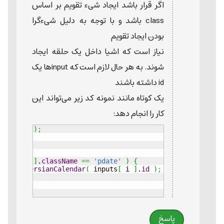
اگر قرار باشد ایجاد شیء تقویم بر اساس
class باشد و با توجه به دلیل شیءگرا
بودن ایجاد تقویم
نیاز است که اشیا داخل یک حلقه ایجاد
شوند. به هر حال لازم است که inputها یک
id داشته باشند
یک کوتاه مانند نمونه کد زیر می‌تواند این
کار را انجام دهد:
'input'
)
;
nputs
[
 i 
]
.
className
==
'pdate'
)
{
w
 AMIB.
persianCalendar
(
 inputs
[
 i 
]
.
id
)
;
پاسخ