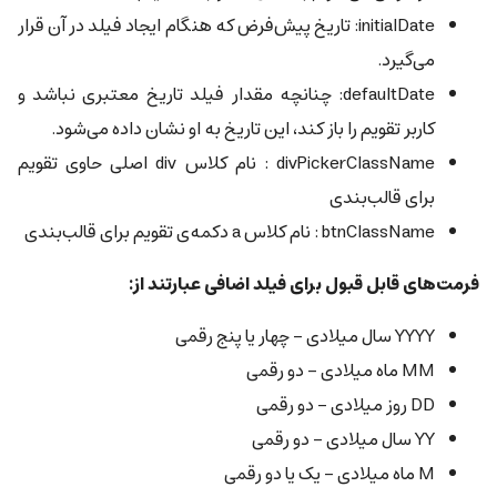
initialDate: تاریخ پیش‌فرض که هنگام ایجاد فیلد در آن قرار
می‌گیرد.
defaultDate: چنانچه مقدار فیلد تاریخ معتبری نباشد و
کاربر تقویم را باز کند، این تاریخ به او نشان داده می‌شود.
divPickerClassName : نام کلاس div اصلی حاوی تقویم
برای قالب‌بندی
btnClassName : نام کلاس a دکمه‌ی تقویم برای قالب‌بندی
فرمت‌های قابل قبول برای فیلد اضافی عبارتند از:
YYYY سال میلادی - چهار یا پنج رقمی
MM ماه میلادی - دو رقمی
DD روز میلادی - دو رقمی
YY سال میلادی - دو رقمی
M ماه میلادی - یک یا دو رقمی