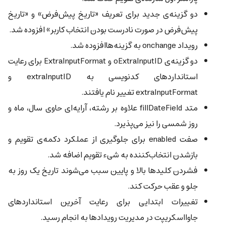
دو گزینه‌ی جدید برای تعریف «تاریخ پیش‌فرض» و «تاریخ
پیش‌فرض در صورت نادرست بودن انتخاب کاربر» افزوده شد.
رویداد onchange به گزینه‌هاافزوده شد.
دو گزینه‌ی oExtraInputID و ExtraInputFormat برای رعایت
استانداردهای کدنویسی به extraInputID و
extraInputFormat تغییر نام یافتند.
متد fillDateField علاوه بر رشته، آرایه‌ای حاوی سال، ماه و
روز شمسی را نیز می‌پذیرد.
صفت enabled برای جلوگیری از عملکرد دکمه‌ی تقویم و
بازشدن انتخاب‌کننده به شیء تقویم اضافه شد.
فشردن کلیدها بالا و پایین سبب می‌شوند تاریخ یک روز به
جلو و عقب حرکت کند.
تغییرات ابتدایی برای رعایت آخرین استانداردهای
جاوااسکریپت در مدیریت رویدادها به انجام رسید.