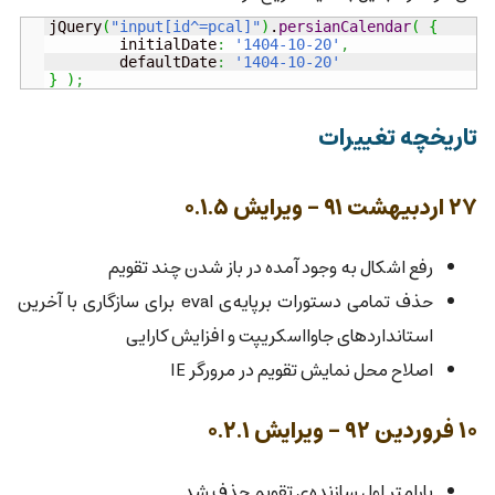
jQuery
(
"input[id^=pcal]"
)
.
persianCalendar
(
{
	initialDate
:
'1404-10-20'
,
	defaultDate
:
'1404-10-20'
}
)
;
تاریخچه تغییرات
۲۷ اردبیهشت ۹۱ - ویرایش ۰.۱.۵
رفع اشکال به وجود آمده در باز شدن چند تقویم
حذف تمامی دستورات برپایه‌ی eval برای سازگاری با آخرین
استانداردهای جاوااسکریپت و افزایش کارایی
اصلاح محل نمایش تقویم در مرورگر IE
۱۰ فروردین ۹۲ - ویرایش ۰.۲.۱
پارامتر اول سازنده‌ی تقویم حذف شد.