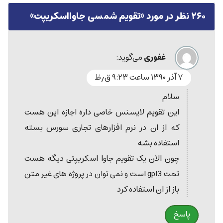
۲۶۰ نظر در مورد «
تقویم شمسی جاوااسکریپت
»
غفوری
می‌گوید:
۷ آذر ۱۳۹۰ ساعت ۹:۲۳ ق٫ظ
سلام
این تقویم لایسنس خاصی داره اجازه این هست
که از ان در نرم افزارهای تجاری سورس بسته
استفاده بشه
چون الان یک تقویم جاوا اسکریپتی دیگه هست
تحت gpl3 است و نمی توان در پروژه های غیر متن
باز از ان استفاده کرد
پاسخ