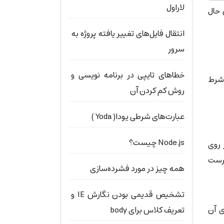
لاراول
 نتایج GROUP BY باشد. با این حال
انتقال فایل‌های تغییر یافته پروژه به
سرور
خطاهای تایپی در برنامه نویسی و
 شرط
روش کم کردن آن
عبارت‌های شرطی یودا( Yoda )
Node.js چیست؟
ازی بر روی
ای نادرست
همه چیز در مورد فشرده‌سازی
تشخیص قدیمی بودن نگارش IE و
یلد محاسباتی را که با ALIAS نامی برای آن
تعریف کلاس برای body