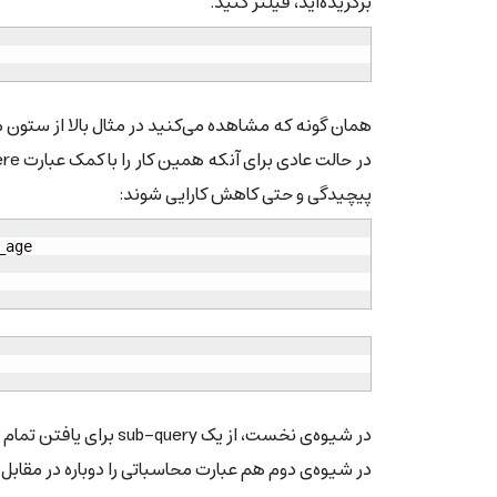
برگزیده‌اید، فیلتر کنید.
همان گونه که مشاهده می‌کنید در مثال بالا از ستون محاسباتی mod_age مقابل having اس
پیچیدگی و حتی کاهش کارایی شوند:
_age

در شیوه‌ی نخست، از یک sub-query برای یافتن تمام ردیف‌ها و سپس از یک query برای یافتن موارد دلخواه استفاده کردیم.
در شیوه‌ی دوم هم عبارت محاسباتی را دوباره در مقابل Where تکرار کردیم.