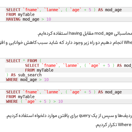
SELECT
`fname`
,
`lanme`
,
(
`age`
+
5
)
AS
FROM
HAVING
 mod_age 
>
10
تفاده کرده‌ایم.
در حالت عادی برای آنکه همین کار را با کمک عبارت Where انجام دهیم دو راه زیر وجود دارد که شاید سبب کاهش خوانایی 
SELECT
*
FROM
(
SELECT
`fname`
,
`lanme`
,
(
`age`
+
5
)
AS
 mod
FROM
)
AS
WHERE
 mod_age 
>
10
SELECT
`fname`
,
`lanme`
,
(
`age`
+
5
)
AS
FROM
WHERE
(
`age`
+
5
)
>
10