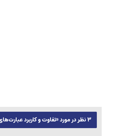
۳ نظر در مورد «
تفاوت و کاربرد عبارت‌های Having و Where در SQL