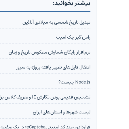
بیشتر بخوانید:
تبدیل تاریخ شمسی به میلادی آنلاین
راس گیر چک امیب
نرم‌افزار رایگان شمارش معکوس تاریخ و زمان
انتقال فایل‌های تغییر یافته پروژه به سرور
Node.js چیست؟
تشخیص قدیمی بودن نگارش IE و تعریف کلاس برای body
لیست شهرها و استان‌های ایران
قراردادن چند کد امنیتی reCaptcha در یک صفحه