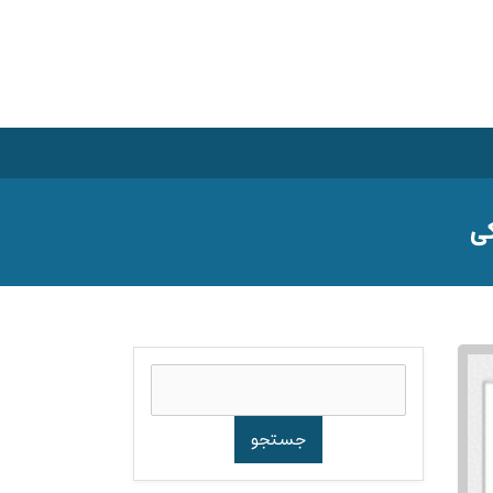
کی
جستجو
برای: