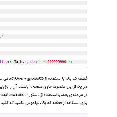
.'
floor
(
Math
.
random
(
)
*
999999999
)
;
هر یک از این عنصرها حاوی صفت id باشند، آن را بازیابی می‌کند و چنانچه فاقد آن باشند، یک id تصادفی برای آن مشخص می‌کند.
در مرحله‌ی بعد، با استفاده از دستور grecaptcha.render عنصر مورد نظر به کد امنیتی reCaptcha تبدیل می‌شود.
برای استفاده از قطعه کد بالا، فراموش نکنید که کلید API دریافت شده از گوگل را در محل مورد نظر مقابل دستور render درج کنید.