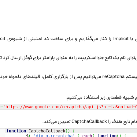
برای حل کردن این مشکل شیوه‌ی فعال‌سازی ضمن
re درون یک صفحه، می‌توان نام یک تابع جاوااسکریپت را به عنوان پارامتر برای گوگل ارسال کرد
با تعریف تابعی در کدهای صفحه و اعلام نام آن به سیستم reCaptcha می‌توانیم پس از بارگزاری کامل، فیلدهای دلخواه
 شبیه قطعه‌ی زیر استفاده می‌کنیم:
c
=
"https://www.google.com/recaptcha/api.js?hl=fa&onload=
function
 CaptchaCallback
(
)
{
	$
(
'div.g-recaptcha'
)
.
each
(
function
(
)
{