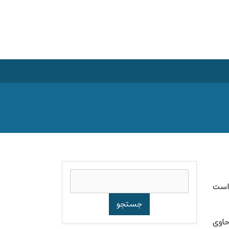
جستجو
 است
برای:
لد حاوی