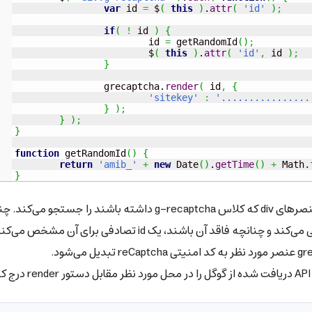
var
 id 
=
 $
(
this
)
.
attr
(
'id'
)
;
if
(
!
 id 
)
{
			id 
=
 getRandomId
(
)
;
			$
(
this
)
.
attr
(
'id'
,
 id 
)
;
}
		grecaptcha.
render
(
 id
,
{
'sitekey'
:
'................
}
)
;
}
)
;
}
function
 getRandomId
(
)
{
return
'amib_'
+
new
Date
(
)
.
getTime
(
)
+
Math
.
}
قطعه کد بالا، با استفاده از کتابخانه‌ی jQuery تمامی عنصرهای div که کلاس g-recaptcha داشته باشند را جستجو 