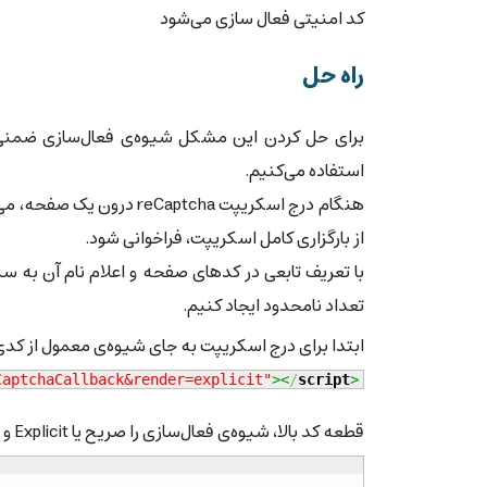
کد امنیتی فعال سازی می‌شود
راه حل
استفاده می‌کنیم.
هنگام درج اسکریپت Captcha
از بارگزاری کامل اسکریپت، فراخوانی شود.
تعداد نامحدود ایجاد کنیم.
ابتدا برای درج اسکریپت به جای شیوه‌ی معمول از کدی
CaptchaCallback&render=explicit"
><
/
script
>
قطعه کد بالا، شیوه‌ی فعال‌سازی را صریح یا Explicit و نام تابع هدف را CaptchaCallback تعیین می‌کند.