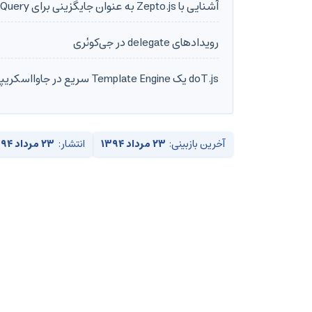
آشنایی با Zepto.js به عنوان جایگزینی برای jQuery
رویدادهای delegate در جی‌کوئری
doT.js یک Template Engine سریع در جاوااسکریپت
آخرین بازبینی:
۲۳ مرداد ۱۳۹۴
انتشار:
۲۳ مرداد ۱۳۹۴