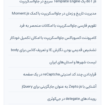
doT.js یک Template Engine سریع در جاوااسکریپت
مدیریت تاریخ و زمان در جاوااسکریپت با کمک Moment.js
تقویم فارسی جاوااسکریپت با امکانات منحصر به فرد
کامپوننت کمبوباکس جاوااسکریپت با امکان تکمیل خودکار
تشخیص قدیمی بودن نگارش IE و تعریف کلاس برای body
لیست شهرها و استان‌های ایران
قراردادن چند کد امنیتی reCaptcha در یک صفحه
آشنایی با Zepto.js به عنوان جایگزینی برای jQuery
رویدادهای delegate در جی‌کوئری