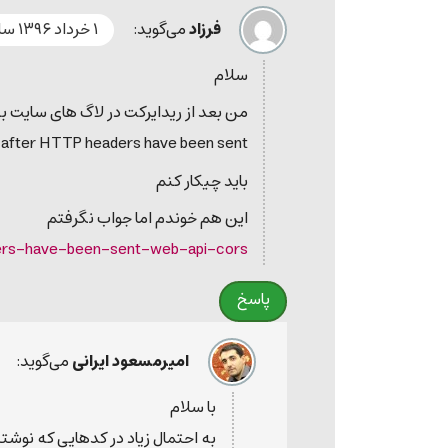
فرزاد
می‌گوید:
۱ خرداد ۱۳۹۶ ساعت ۱۱:۱۳ ق٫ظ
سلام
من بعد از ریدایرکت در لاگ های سایت به
 after HTTP headers have been sent.
باید چیکار کنم
این هم خوندم اما جواب نگرفتم
ders-have-been-sent-web-api-cors
پاسخ
امیرمسعود ایرانی
می‌گوید:
با سلام
به احتمال زیاد در کدهایی که نوشتید، قبل از اینکه دستور Redirect را به م