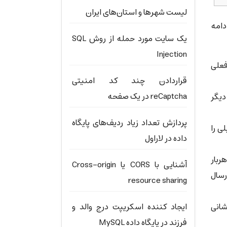
لیست شهرها و استان‌های ایران
ح آن را در ادامه
یک سایت مورد حمله از روش SQL
Injection
فعلی
قراردادن چند کد امنیتی
reCaptcha در یک صفحه
دیگر
پردازش تعداد زیاد ردیف‌های پایگاه
ی را
داده در لاراول
ه نمی‌کنند و هربار
آشنایی با CORS یا Cross-origin
ی ارسال می‌شود. به علاوه درخواست جدید بدون توجه به نوع درخواست اصلی، در حالت GET ارسال
resource sharing
شانی
ایجاد کننده اسکریپت درج والد و
فرزند در پایگاه داده MySQL