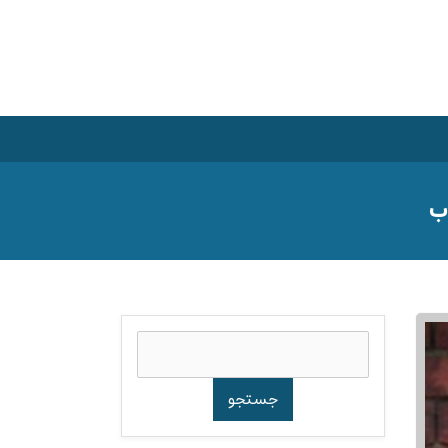
جستجو
برای: