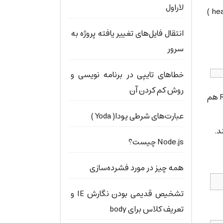
لاراول
تغییر مسیر یا Redirect از روش‌های مختلفی امکان‌پذیر است. در این نوشته به تغییر مسیر از طریق سرآمد پاسخ( header )
انتقال فایل‌های تغییر یافته پروژه به
سرور
خطاهای تایپی در برنامه نویسی و
روش کم کردن آن
هرچند مطابق استاندارد، تعیین مسیر کامل صفحه‌ی هدف الزامی است، با این حال مرورگرها از نشانی‌های مرتبط یا Relative هم
عبارت‌های شرطی یودا( Yoda )
د.
Node.js چیست؟
همه چیز در مورد فشرده‌سازی
تشخیص قدیمی بودن نگارش IE و
تعریف کلاس برای body