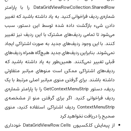
DataGridViewRowCollection.SharedRow را با پارامتر
شماره‌ی ردیف فراخوانی کنید. به یاد داشته باشید که تغییر
دادن شیء بازگشت داده شده توسط این دستور، سبب
می‌شود تا تمامی ردیف‌های مشترک با این ردیف نیز تغییر
کنند. با این وجود ردیف‌های جدید به صورت اشتراکی ایجاد
نمی‌شوند. بنابراین ردیف‌های جدید هیچ‌گاه همراه ردیف‌های
قبلی تغییر نمی‌کنند. همین‌طور به یاد داشته باشید که
ردیف‌های اشتراکی ممکن است منوهای میانبر متفاوتی
داشته باشند. برای گرفتن منوی میانبر اصلی مرتبط با یک
ردیف، دستور GetContextMenuStrip را با پارامتر شماره‌ی
ردیف فراخوانی کنید. اگر برای گرفتن منو از مشخصه‌ی
ContextMenuStrip ردیف اشتراکی استفاده کنید، منوی
صحیح را دریافت نخواهید کرد
از پیمایش کلکسیون DataGridViewRow.Cells خودداری