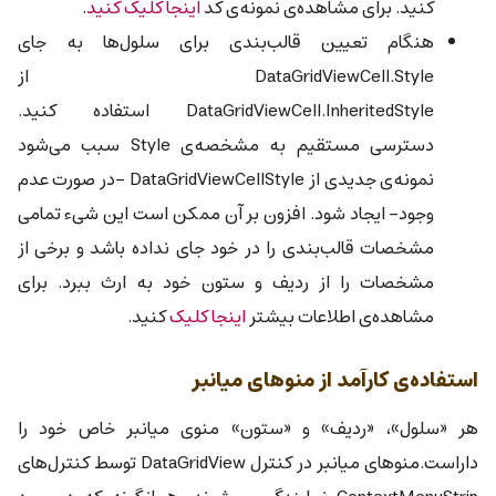
کنید. برای مشاهده‌ی نمونه‌ی کد
اینجا کلیک کنید
.
هنگام تعیین قالب‌بندی برای سلول‌ها به جای
DataGridViewCell.Style از
DataGridViewCell.InheritedStyle استفاده کنید.
دسترسی مستقیم به مشخصه‌ی Style سبب می‌شود
نمونه‌ی جدیدی از DataGridViewCellStyle -در صورت عدم
وجود- ایجاد شود. افزون بر آن ممکن است این شیء تمامی
مشخصات قالب‌بندی را در خود جای نداده باشد و برخی از
مشخصات را از ردیف و ستون خود به ارث ببرد. برای
مشاهده‌ی اطلاعات بیشتر
اینجا کلیک
کنید.
استفاده‌ی کارآمد از منوهای میانبر
هر «سلول»، «ردیف» و «ستون» منوی میانبر خاص خود را
داراست.منوهای میانبر در کنترل DataGridView توسط کنترل‌های