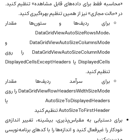
«محاسبه فقط برای داده‌های قابل مشاهده» تنظیم کنید.
در «حالت مجازی» نیز از همین تنظیم بهره‌گیری کنید.
برای ردیف‌ها و ستون‌ها مقدار
DataGridViewAutoSizeRowsMode،
DataGridViewAutoSizeColumnsMode و
DataGridViewAutoSizeColumnMode را روی
DisplayedCells یا DisplayedCellsExceptHeaders
تنظیم کنید.
برای سرآمد ردیف‌ها مقدار
DataGridViewRowHeadersWidthSizeMode را روی
AutoSizeToDisplayedHeaders یا
AutoSizeToFirstHeader تنظیم کنید
برای دستیابی به مقیاس‌پذیری، بیشینه، تغییر اندازه‌ی
خودکار را غیرفعال کنید و اندازه‌ها را با کدهای برنامه‌نویسی
مدیریت کنید