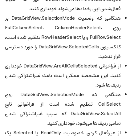
فعال‌شدن این رخدادها می‌شوند خودداری کنید
هنگامی که وضعیت DataGridView.SelectionMode بر
روی FullColumnSelect، ColumnHeaderSelect،
FullRowSelect و یا RowHeaderSelect تنظیم شده است،
کلکسیون DataGridView.SelectedCells را مورد دسترسی
قرار ندهید.
از فراخوانی DataGridView.AreAllCellsSelected خودداری
کنید. این مشخصه ممکن است باعث غیراشتراکی شدن
ردیف‌ها شود.
هنگامی که DataGridView.SelectionMode روی
CellSelect تنظیم شده است از فراخوانی تابع
DataGridView.SelectAll که سبب غیراشتراکی شدن
تمامی ردیف‌ها می‌شود، خودداری کنید.
از غیرفعال کردن خصوصیت ReadOnly یا Selected یک