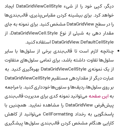
دیگر، کپی خود را از شیء DataGridViewCellStyle ایجاد
خواهد کرد. برای بیشینه کردن مقیاس‌پذیری، قالب‌بندی‌ها
را در سطح DataGridView مشخص کنید. برای نمونه به جای
مقدار دهی به شیئی از نوع DataGridViewCell.Style، از
DataGridView.DefaultCellStyle استفاده کنید.
چنانچه لازم است تا قالب‌بندی برخی از سلول‌ها با سایر
سلول‌ها تفاوت داشته باشد، برای تمامی سلول‌های متفاوت
از یک نمونه‌ی DataGridViewCellStyle بهره‌گیری کنید. به
عبارت دیگر از مقداردهی مستقیم DataGridViewCellStyle
بر روی سلول‌ها، ردیف‌ها و ستون‌ها خودداری کنید. با مراجعه
به
این صفحه
می‌توانید نمونه کدی برای مدیریت قالب‌بندی
پیش‌فرض DataGridView را مشاهده نمایید. همچنین با
پاسخگویی به رخداد CellFormatting می‌توانید از کاهش
کارایی هنگام مشخص کردن قالب‌بندی سلول‌ها پیشگیری