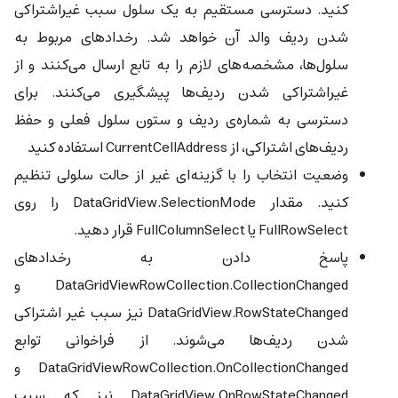
کنید. دسترسی مستقیم به یک سلول سبب غیراشتراکی
شدن ردیف والد آن خواهد شد. رخدادهای مربوط به
سلول‌ها، مشخصه‌های لازم را به تابع ارسال می‌کنند و از
غیراشتراکی شدن ردیف‌ها پیشگیری می‌کنند. برای
دسترسی به شماره‌ی ردیف و ستون سلول فعلی و حفظ
ردیف‌های اشتراکی، از CurrentCellAddress استفاده کنید
وضعیت انتخاب را با گزینه‌ای غیر از حالت سلولی تنظیم
کنید. مقدار DataGridView.SelectionMode را روی
FullRowSelect یا FullColumnSelect قرار دهید.
پاسخ دادن به رخدادهای
DataGridViewRowCollection.CollectionChanged و
DataGridView.RowStateChanged نیز سبب غیر اشتراکی
شدن ردیف‌ها می‌شوند. از فراخوانی توابع
DataGridViewRowCollection.OnCollectionChanged و
DataGridView.OnRowStateChanged نیز که سبب