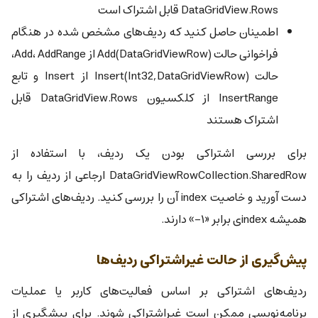
DataGridView.Rows قابل اشتراک است
اطمینان حاصل کنید که ردیف‌های مشخص شده در هنگام
فراخوانی حالت Add(DataGridViewRow)‎ از Add، AddRange،
حالت Insert(Int32,DataGridViewRow)‎ از Insert و تابع
InsertRange از کلکسیون DataGridView.Rows قابل
اشتراک هستند
برای بررسی اشتراکی بودن یک ردیف، با استفاده از
DataGridViewRowCollection.SharedRow ارجاعی از ردیف را به
دست آورید و خاصیت index آن را بررسی کنید. ردیف‌های اشتراکی
همیشه indexی برابر «۱-» دارند.
پیش‌گیری از حالت غیراشتراکی ردیف‌ها
ردیف‌های اشتراکی بر اساس فعالیت‌های کاربر یا عملیات
برنامه‌نویسی ممکن است غیراشتراکی شوند. برای پیشگیری از