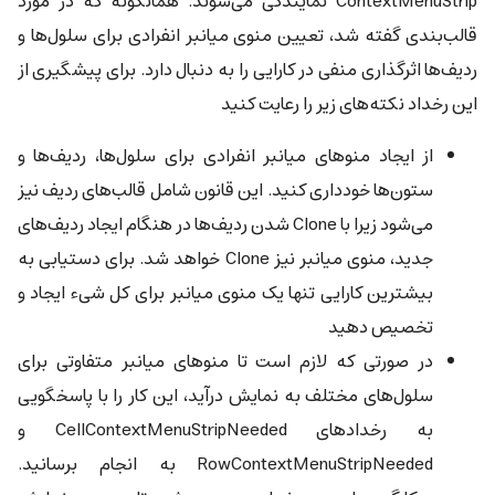
ContextMenuStrip نمایندگی می‌شوند. همانگونه که در مورد
قالب‌بندی گفته شد، تعیین منوی میانبر انفرادی برای سلول‌ها و
ردیف‌ها اثرگذاری منفی در کارایی را به دنبال دارد. برای پیشگیری از
این رخداد نکته‌های زیر را رعایت کنید
از ایجاد منوهای میانبر انفرادی برای سلول‌ها، ردیف‌ها و
ستون‌ها خودداری کنید. این قانون شامل قالب‌های ردیف نیز
می‌شود زیرا با Clone شدن ردیف‌ها در هنگام ایجاد ردیف‌های
جدید، منوی میانبر نیز Clone خواهد شد. برای دستیابی به
بیشترین کارایی تنها یک منوی میانبر برای کل شیء ایجاد و
تخصیص دهید
در صورتی که لازم است تا منوهای میانبر متفاوتی برای
سلول‌های مختلف به نمایش درآید، این کار را با پاسخگویی
به رخدادهای CellContextMenuStripNeeded و
RowContextMenuStripNeeded به انجام برسانید.