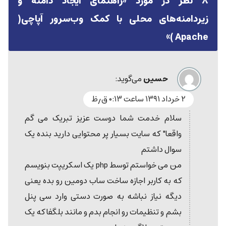
۸ نظر در مورد «
راهنمای ایجاد دامنه و
زیردامنه‌های محلی با کمک وب‌سرور آپاچی(
»
Apache )
حسین
می‌گوید:
۲ خرداد ۱۳۹۱ ساعت ۰:۱۳ ق٫ظ
سلام خدمت شما دوست عزیز تبریک می گم
واقعا" که سایت بسیار پر محتوایی دارید بنده یک
سوال داشتم
من می خواستم توسط php یک اسکریپت بنویسم
که به کاربر اجازه ساخت ساب دومین رو بده یعنی
دیگه نیاز نباشه به صورت دستی وارد سی پنل
بشم و تنظیمات رو انجام بدم و مانند بلگفا که یک