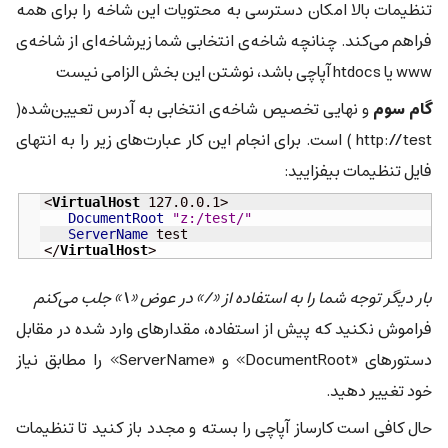
تنظیمات بالا امکان دسترسی به محتویات این شاخه را برای همه
فراهم می‌کند. چنانچه شاخه‌ی انتخابی شما زیرشاخه‌ای از شاخه‌ی
www یا htdocs آپاچی باشد، نوشتن این بخش الزامی نیست
گام سوم
و نهایی تخصیص شاخه‌ی انتخابی به آدرس تعیین‌شده(
http://test ) است. برای انجام این کار عبارت‌های زیر را به انتهای
فایل تنظیمات بیفزایید:
<
VirtualHost
 127.0.0.1>

DocumentRoot
"z:/test/"
ServerName
 test

</
VirtualHost
>
بار دیگر توجه شما را به استفاده از «/» در عوض «\» جلب می‌کنم
فراموش نکنید که پیش از استفاده، مقدارهای وارد شده در مقابل
دستورهای «DocumentRoot» و «ServerName» را مطابق نیاز
خود تغییر دهید.
حال کافی است کارساز آپاچی را بسته و مجدد باز کنید تا تنظیمات