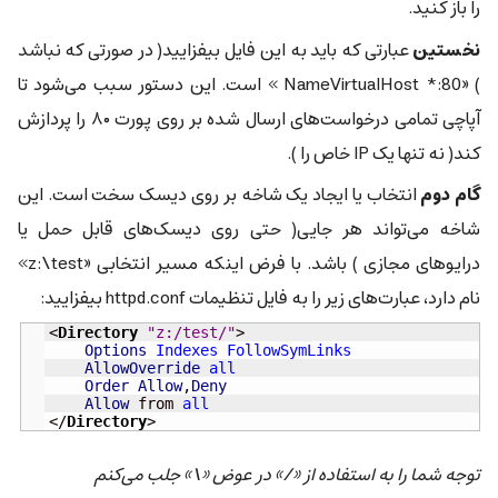
را باز کنید.
نخستین
عبارتی که باید به این فایل بیفزایید( در صورتی که نباشد
) «‎ NameVirtualHost *:80» است. این دستور سبب می‌شود تا
آپاچی تمامی درخواست‌های ارسال شده بر روی پورت ۸۰ را پردازش
کند( نه تنها یک IP خاص را ).
گام دوم
انتخاب یا ایجاد یک شاخه بر روی دیسک سخت است. این
شاخه می‌تواند هر جایی( حتی روی دیسک‌های قابل حمل یا
درایو‌های مجازی ) باشد. با فرض اینکه مسیر انتخابی «z:\test»
نام دارد، عبارت‌های زیر را به فایل تنظیمات httpd.conf بیفزایید:
<
Directory
"z:/test/"
>

Options
Indexes
FollowSymLinks
AllowOverride
all
Order
Allow
,
Deny
Allow
 from 
all
</
Directory
>
توجه شما را به استفاده از «/» در عوض «\» جلب می‌کنم